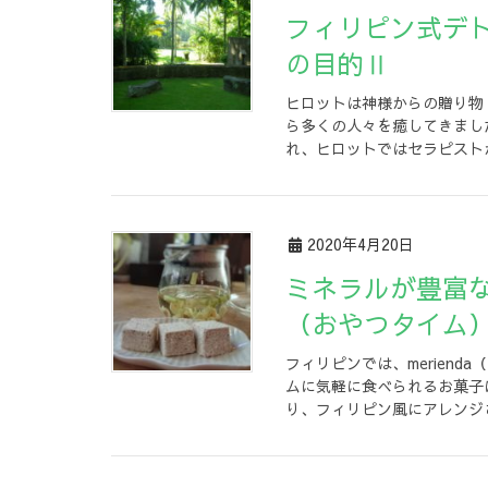
フィリピン式デトックストリートメント「ヒロット」
の目的Ⅱ
ヒロットは神様からの贈り物（G
ら多くの人々を癒してきまし
れ、ヒロットではセラピストが
2020年4月20日
ミネラルが豊富なココナッツシュガーでメリエンダ
（おやつタイム
フィリピンでは、merien
ムに気軽に食べられるお菓子
り、フィリピン風にアレンジさ